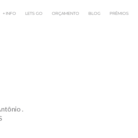
+ INFO
LETS GO
ORÇAMENTO
BLOG
PRÊMIOS
Antônio .
S