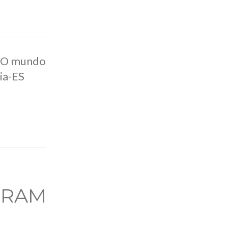
 . O mundo
ria-ES
GRAM