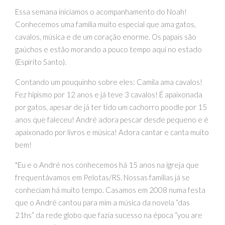
Essa semana iniciamos o acompanhamento do Noah!
Conhecemos uma família muito especial que ama gatos,
cavalos, música e de um coração enorme. Os papais são
gaúchos e estão morando a pouco tempo aqui no estado
(Espírito Santo).
Contando um pouquinho sobre eles: Camila ama cavalos!
Fez hipismo por 12 anos e já teve 3 cavalos! É apaixonada
por gatos, apesar de já ter tido um cachorro poodle por 15
anos que faleceu! André adora pescar desde pequeno e é
apaixonado por livros e música! Adora cantar e canta muito
bem!
"Eu e o André nos conhecemos há 15 anos na igreja que
frequentávamos em Pelotas/RS. Nossas famílias já se
conheciam há muito tempo. Casamos em 2008 numa festa
que o André cantou para mim a música da novela “das
21hs” da rede globo que fazia sucesso na época “you are