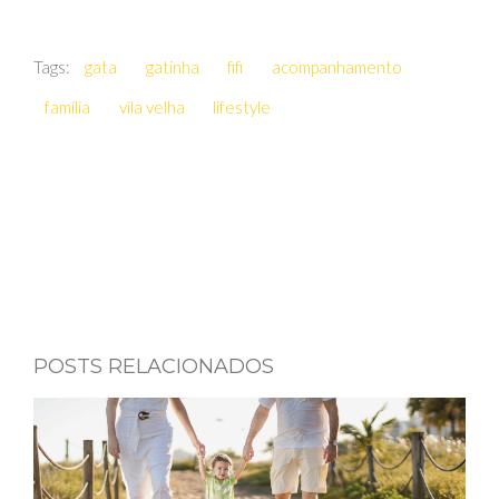
Tags:
gata
gatinha
fifi
acompanhamento
família
vila velha
lifestyle
POSTS RELACIONADOS