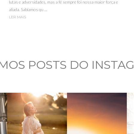
lutas e adversidades, mas a fé sempre foi nossa maior força e
aliada. Sabíamos qu ...
LER MAIS
IMOS POSTS DO INSTA