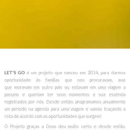
LET'S GO
é um projeto que nasceu em 2014, para darmos
oportunidade às famílias que nos procuravam, mas
que moravam em outro país ou estavam em uma viagem a
passeio e queriam ter seus momentos e sua essência
registrados por nós. Desde então, programamos anualmente
um período na agenda para uma viagem e vamos traçando a
rota de acordo com as oportunidades que surgem!
O Projeto graças a Deus deu muito certo e desde então,