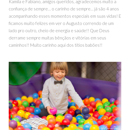
Kamila e Fabiano, amigos queridos, agradecemos muito a
confiança de sempre… o carinho de sempre… já são 4 anos
acompanhando esses momentos especiais em suas vidas! E
ficamos muito felizes em ver o Augusto correndo de um
lado pro outro, cheio de energia e saúde!! Que Deus
derrame sempre muitas bênçãos e vitórias em seus
caminhos!! Muito carinho aqui dos titios babões!!