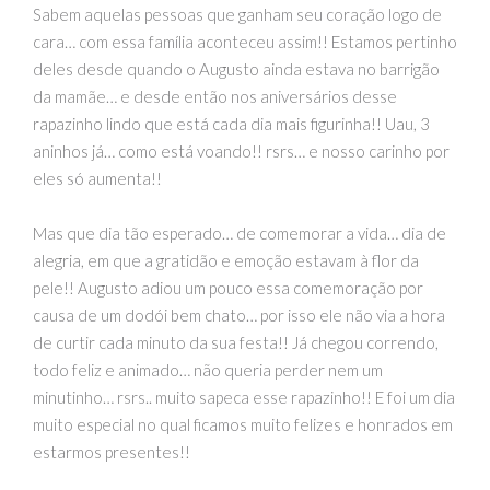
Sabem aquelas pessoas que ganham seu coração logo de
cara… com essa família aconteceu assim!! Estamos pertinho
deles desde quando o Augusto ainda estava no barrigão
da mamãe… e desde então nos aniversários desse
rapazinho lindo que está cada dia mais figurinha!! Uau, 3
aninhos já… como está voando!! rsrs… e nosso carinho por
eles só aumenta!!
Mas que dia tão esperado… de comemorar a vida… dia de
alegria, em que a gratidão e emoção estavam à flor da
pele!! Augusto adiou um pouco essa comemoração por
causa de um dodói bem chato… por isso ele não via a hora
de curtir cada minuto da sua festa!! Já chegou correndo,
todo feliz e animado… não queria perder nem um
minutinho… rsrs.. muito sapeca esse rapazinho!! E foi um dia
muito especial no qual ficamos muito felizes e honrados em
estarmos presentes!!