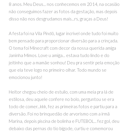
8 anos. Meu Deus... nos conhecemos em 2014, na ocasião
não conseguimos fazer as fotos da gestação, mas depois
disso não nos desgrudamos mais...rs, graças a Deus!
A festa foi na Vila Pindô, lugar incrível onde tudo foi muito
bem pensado para proporcionar diversão para a crinçada.
O tema foi Minecraft com decor da nossa querida amiga
Janinha Mimos. Love u amiga... estava tudo lindo e do
jeitinho que a mamãe sonhou! Deu pra sentir pela emoção
que ela teve logo no primeiro olhar. Todo mundo se
emocionou junto!
Heitor chegou cheio de estuilo, com uma meia pra lá de
estilosa, deu aquele confere no bolo, perguntou se era
todo de comer...kkk, fez as primeiras fotos e partiu para a
diversão. Foi no brinquedão de arvorismo com a irmã
Marina, depois piscina de bolinha e FUTEBOL... fez gol, deu
debaixo das pernas do tio bigode, curtiu e comemorou