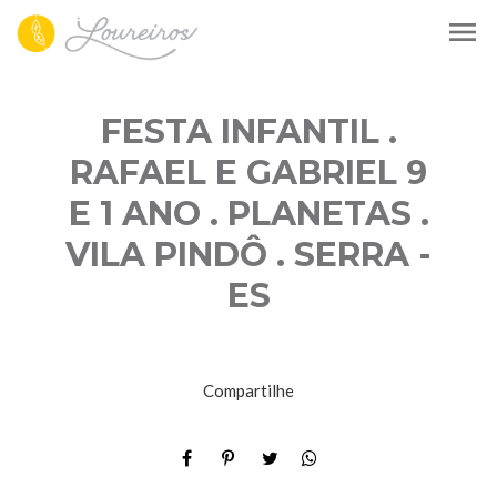
menu
FESTA INFANTIL .
RAFAEL E GABRIEL 9
E 1 ANO . PLANETAS .
VILA PINDÔ . SERRA -
ES
Compartilhe