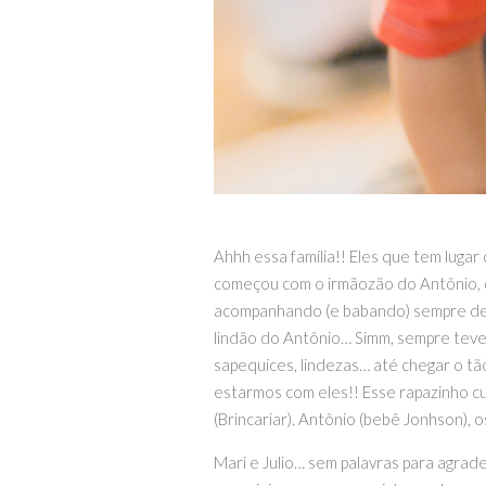
Ahhh essa família!! Eles que tem lug
começou com o irmãozão do Antônio, o
acompanhando (e babando) sempre de p
lindão do Antônio… Simm, sempre teve
sapequices, lindezas… até chegar o tão
estarmos com eles!! Esse rapazinho cu
(Brincariar). Antônio (bebê Jonhson), 
Mari e Julio… sem palavras para agrad