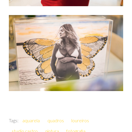
Tags:
aquarela
quadros
loureiros
studio castro
pintura
fotografia